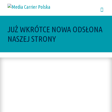
JUŻ WKRÓTCE NOWA ODSŁONA
NASZEJ STRONY
Jak widać w tle,
pracujemy w pocie
czoła, aby nasza