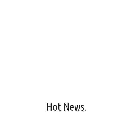
hab a as ajsh a as siaSI ASSAISUa isuAS I
;dog fiasdoijoi
kjfd dd dfhd hiud f sdi;SDFOIHDG ADI
IUFHASDIU ASDIFUAIUH iuahgp igu
Hot News.