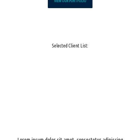
VIEW OUR PORTFOLIO
Selected Client List:
Our Approach
Lorem ipsum dolor sit amet, consectetur adipiscing