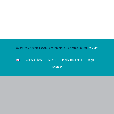
©2026 TASK New Media Solutions | Media Carrier Polska Project
TASK NMS
Strona główna
Klienci
Media Box demo
Więcej…
Kontakt